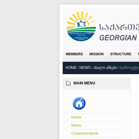
MEMBERS
MISSION
STRUCTURE
HOME
/
NEWS
/
ᲐᲮᲐᲚᲘ ᲐᲛᲑᲔᲑᲘ
/
ᲡᲐᲞᲠᲝᲔᲥᲢᲝ
MAIN MENU
Home
News
Current projects