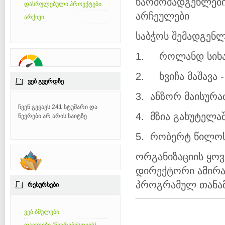
წარმომადგენლები
დასრულებული პროექტები
არჩეულები
არქივი
საბჭოს შემადგენ
1. როლანდ სიხა
2. ხვიჩა მაშავა -
ᲕᲔᲑ ᲒᲕᲔᲠᲓᲖᲔ
3. ანზორ მაისურაძ
ჩვენ გვყავს 241 სტუმარი და
4. მზია გახუტელა
წევრები არ არის საიტზე
5. რობერტ წილოს
ორგანიზაციის ყო
დირექტორი ამირან
პროგრამულ თანამ
ᲠᲔᲡᲣᲠᲡᲔᲑᲘ
ვებ ბმულები