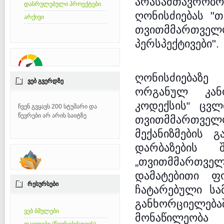
არასამთავ
დასრულებული პროექტები
ღონისძიებას
"თ
არქივი
თვითმმართვ
პერსპექტივები".
ღონისძიებაზე
ᲕᲔᲑ ᲒᲕᲔᲠᲓᲖᲔ
ორგანულ კან
კოდექსის“ ცვლ
ჩვენ გვყავს 200 სტუმარი და
წევრები არ არის საიტზე
თვითმმართვ
მექანიზმების 
დარბაზების შ
„თვითმმართ
დამატებითი ფ
ᲠᲔᲡᲣᲠᲡᲔᲑᲘ
ჩატარებული სამ
განხორციელებაშ
ვებ ბმულები
მონაწილეობა