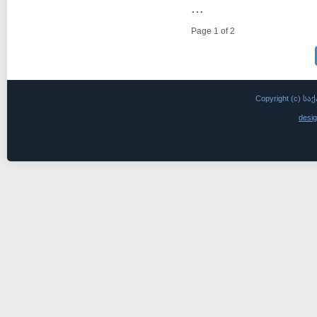
...
Page 1 of 2
Copyright (c)
desi